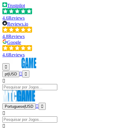
Trustpilot
4.6
Reviews
Reviews.io
4.8
Reviews
Google
4.6
Reviews
pt
|
USD
Portuguese
|
USD