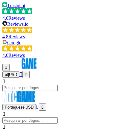
Trustpilot
4.6
Reviews
Reviews.io
4.8
Reviews
Google
4.6
Reviews
pt
|
USD
Portuguese
|
USD