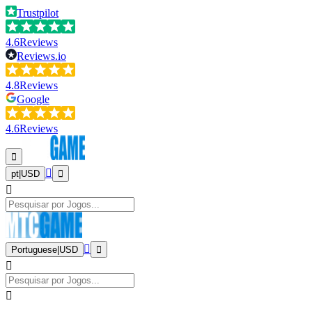
Trustpilot
4.6
Reviews
Reviews.io
4.8
Reviews
Google
4.6
Reviews
pt
|
USD
Portuguese
|
USD