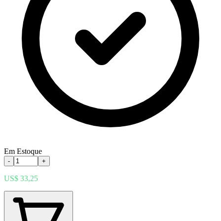
Em Estoque
-
+
US$ 33,25