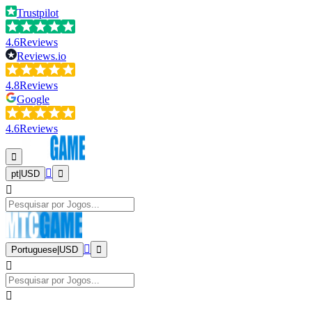
Trustpilot
4.6
Reviews
Reviews.io
4.8
Reviews
Google
4.6
Reviews
pt
|
USD
Portuguese
|
USD