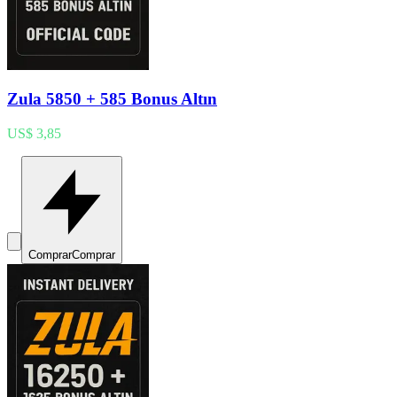
Zula 5850 + 585 Bonus Altın
US$ 3,85
Comprar
Comprar