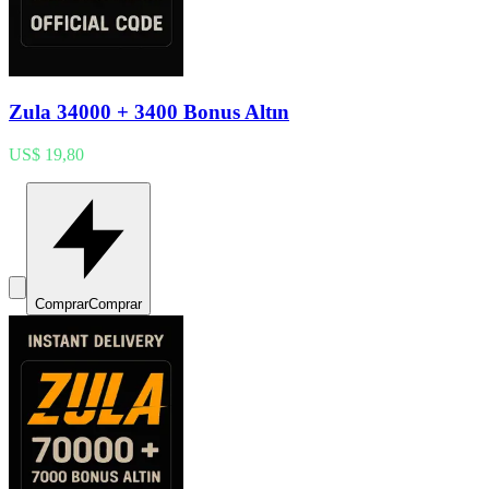
Zula 34000 + 3400 Bonus Altın
US$ 19,80
Comprar
Comprar