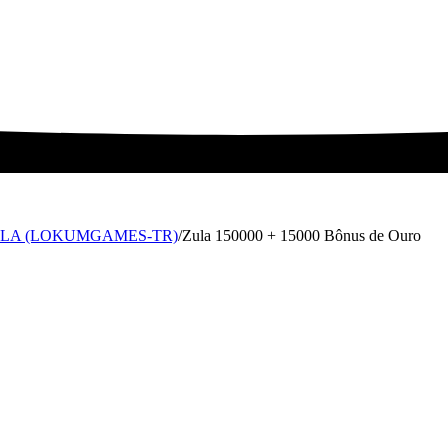
LA (LOKUMGAMES-TR)
/
Zula 150000 + 15000 Bônus de Ouro