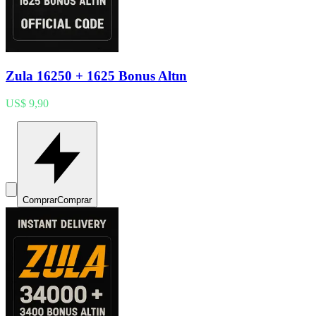
Zula 16250 + 1625 Bonus Altın
US$ 9,90
Comprar
Comprar