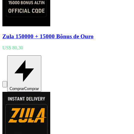
Zula 150000 + 15000 Bônus de Ouro
US$ 80,30
Comprar
Comprar