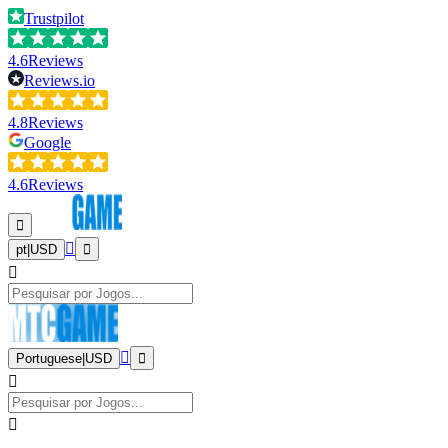
Trustpilot
4.6
Reviews
Reviews.io
4.8
Reviews
Google
4.6
Reviews
pt
|
USD
Portuguese
|
USD