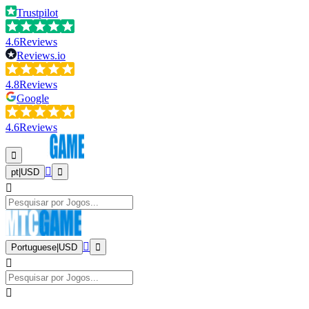
Trustpilot
4.6
Reviews
Reviews.io
4.8
Reviews
Google
4.6
Reviews
pt
|
USD
Portuguese
|
USD