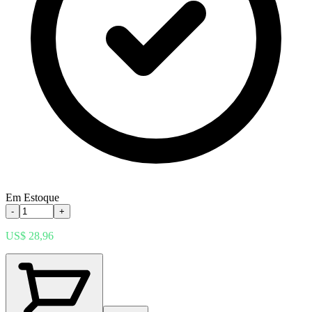
Em Estoque
-
+
US$ 28,96