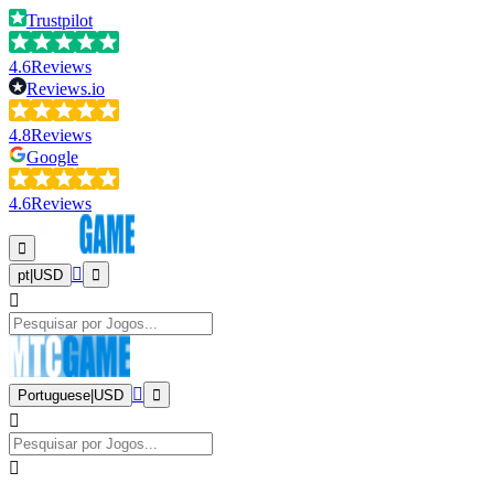
Trustpilot
4.6
Reviews
Reviews.io
4.8
Reviews
Google
4.6
Reviews
pt
|
USD
Portuguese
|
USD