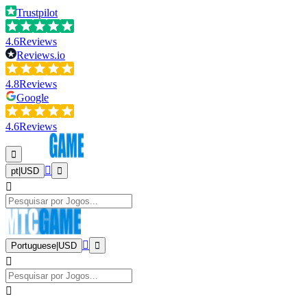
Trustpilot
4.6
Reviews
Reviews.io
4.8
Reviews
Google
4.6
Reviews
pt
|
USD
Portuguese
|
USD