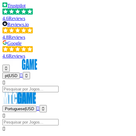
Trustpilot
4.6
Reviews
Reviews.io
4.8
Reviews
Google
4.6
Reviews
pt
|
USD
Portuguese
|
USD