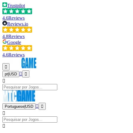
Trustpilot
4.6
Reviews
Reviews.io
4.8
Reviews
Google
4.6
Reviews
pt
|
USD
Portuguese
|
USD