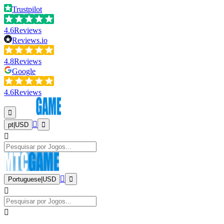
Trustpilot
4.6
Reviews
Reviews.io
4.8
Reviews
Google
4.6
Reviews
pt
|
USD
Portuguese
|
USD