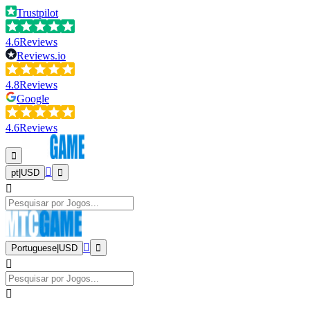
Trustpilot
4.6
Reviews
Reviews.io
4.8
Reviews
Google
4.6
Reviews
pt
|
USD
Portuguese
|
USD