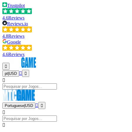
Trustpilot
4.6
Reviews
Reviews.io
4.8
Reviews
Google
4.6
Reviews
pt
|
USD
Portuguese
|
USD