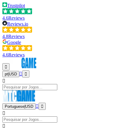
Trustpilot
4.6
Reviews
Reviews.io
4.8
Reviews
Google
4.6
Reviews
pt
|
USD
Portuguese
|
USD