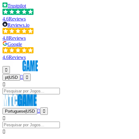
Trustpilot
4.6
Reviews
Reviews.io
4.8
Reviews
Google
4.6
Reviews
pt
|
USD
Portuguese
|
USD