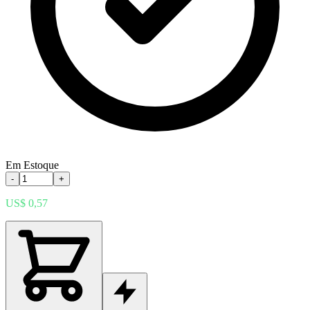
Em Estoque
-
+
US$ 0,57