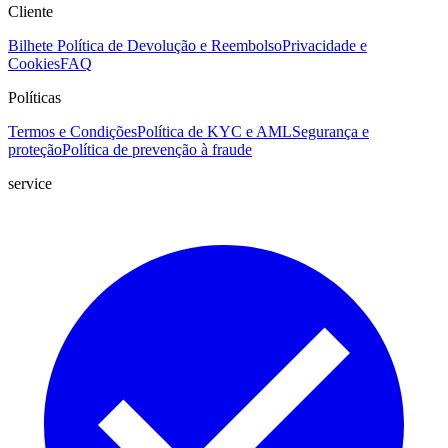
Cliente
Bilhete
Política de Devolução e Reembolso
Privacidade e
Cookies
FAQ
Políticas
Termos e Condições
Política de KYC e AML
Segurança e
proteção
Política de prevenção à fraude
service