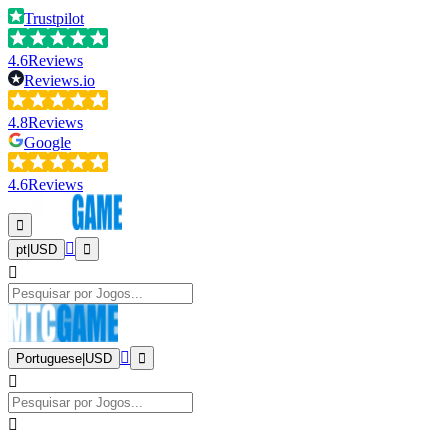
Trustpilot
4.6
Reviews
Reviews.io
4.8
Reviews
Google
4.6
Reviews
pt
|
USD
Portuguese
|
USD