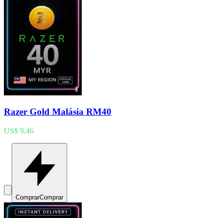
Razer Gold Malásia RM40
US$ 9,46
Comprar
Comprar