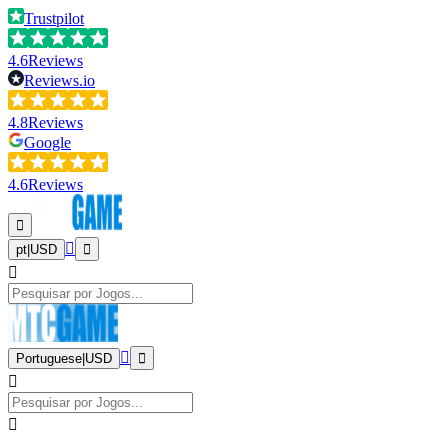
Trustpilot
4.6
Reviews
Reviews.io
4.8
Reviews
Google
4.6
Reviews
pt
|
USD
Portuguese
|
USD