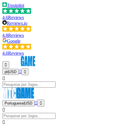
Trustpilot
4.6
Reviews
Reviews.io
4.8
Reviews
Google
4.6
Reviews
pt
|
USD
Portuguese
|
USD