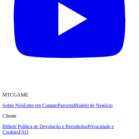
MTCGAME
Sobre Nós
Entre em Contato
Parceria
Modelo de Negócio
Cliente
Bilhete
Política de Devolução e Reembolso
Privacidade e
Cookies
FAQ