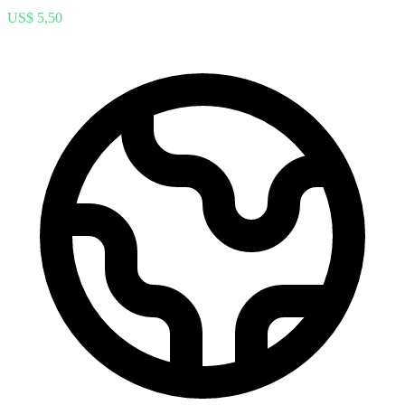
US$ 5,50