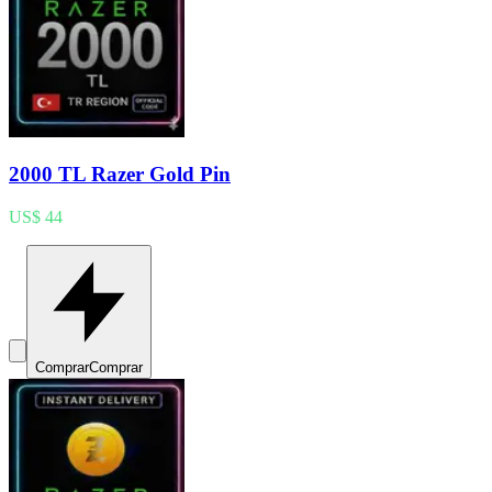
2000 TL Razer Gold Pin
US$ 44
Comprar
Comprar