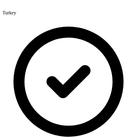
Turkey