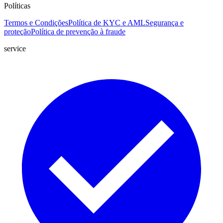
Políticas
Termos e Condições
Política de KYC e AML
Segurança e
proteção
Política de prevenção à fraude
service