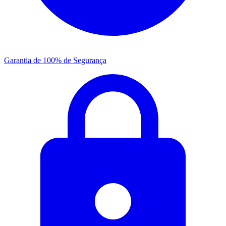
Garantia de 100% de Segurança