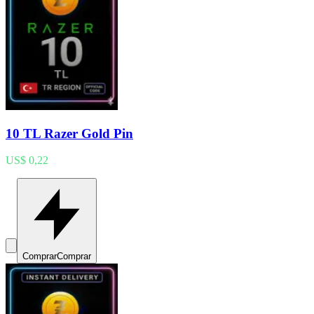
10 TL Razer Gold Pin
US$ 0,22
Comprar
Comprar