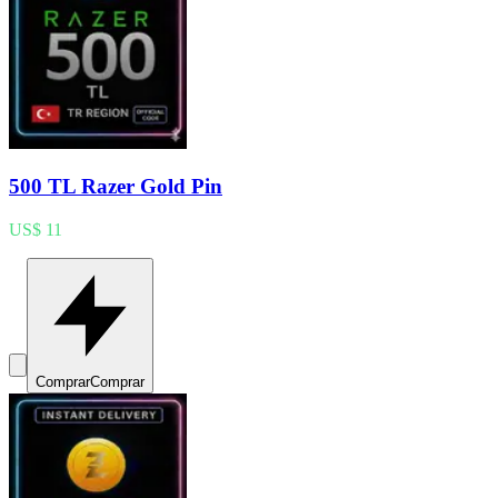
500 TL Razer Gold Pin
US$ 11
Comprar
Comprar