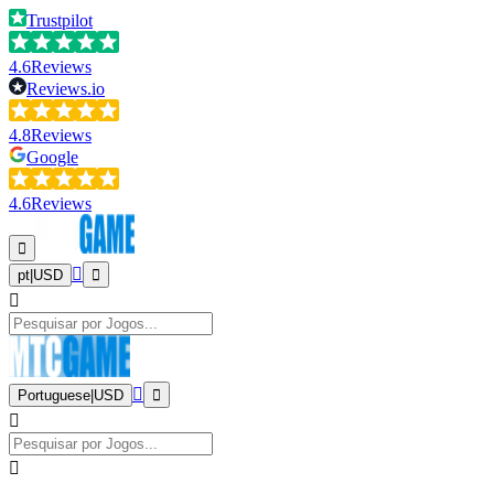
Trustpilot
4.6
Reviews
Reviews.io
4.8
Reviews
Google
4.6
Reviews
pt
|
USD
Portuguese
|
USD