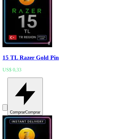
15 TL Razer Gold Pin
US$ 0,33
Comprar
Comprar