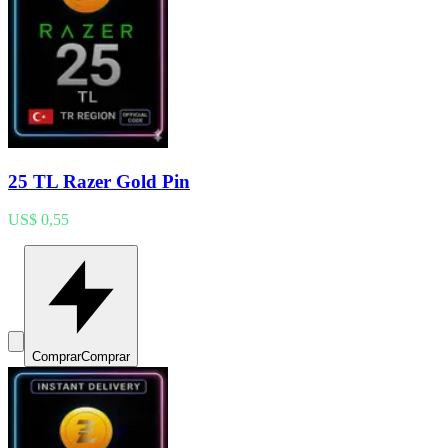
25 TL Razer Gold Pin
US$ 0,55
Comprar
Comprar