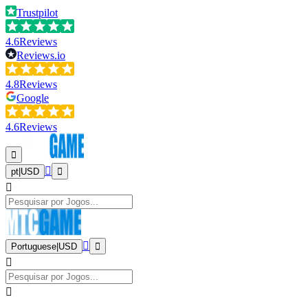
Trustpilot
4.6
Reviews
Reviews.io
4.8
Reviews
Google
4.6
Reviews
pt
|
USD
Portuguese
|
USD