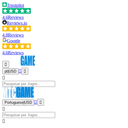
Trustpilot
4.6
Reviews
Reviews.io
4.8
Reviews
Google
4.6
Reviews
pt
|
USD
Portuguese
|
USD