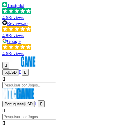
Trustpilot
4.6
Reviews
Reviews.io
4.8
Reviews
Google
4.6
Reviews
pt
|
USD
Portuguese
|
USD