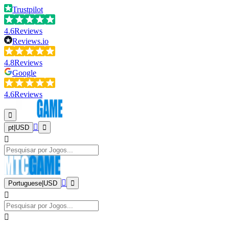
Trustpilot
4.6
Reviews
Reviews.io
4.8
Reviews
Google
4.6
Reviews
pt
|
USD
Portuguese
|
USD