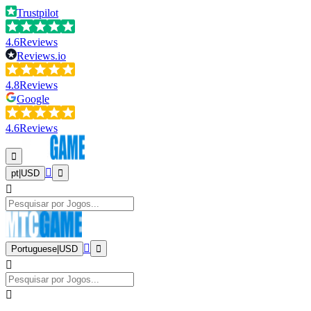
Trustpilot
4.6
Reviews
Reviews.io
4.8
Reviews
Google
4.6
Reviews
pt
|
USD
Portuguese
|
USD